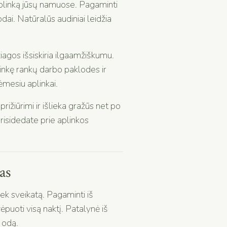
ą aplinką jūsų namuose. Pagaminti
odai. Natūralūs audiniai leidžia
agos išsiskiria ilgaamžiškumu.
irinkę rankų darbo paklodes ir
ėmesiu aplinkai.
ižiūrimi ir išlieka gražūs net po
prisidedate prie aplinkos
as
iek sveikatą. Pagaminti iš
ėpuoti visą naktį. Patalynė iš
ą odą.