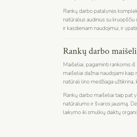
Rankų darbo patalynės komplekta
natūralius audinius su kruopščiu d
ir kasdieniam naudojimui, ir yp
Rankų darbo maišelia
Maišeliai, pagaminti rankomis iš 
maišeliai dažnai naudojami kaip n
natūrali lino medžiaga užtikrina,
Rankų darbo maišeliai taip pat yr
natūralumo ir švaros jausmą. Dėl
laikymo iki smulkių daiktų organ