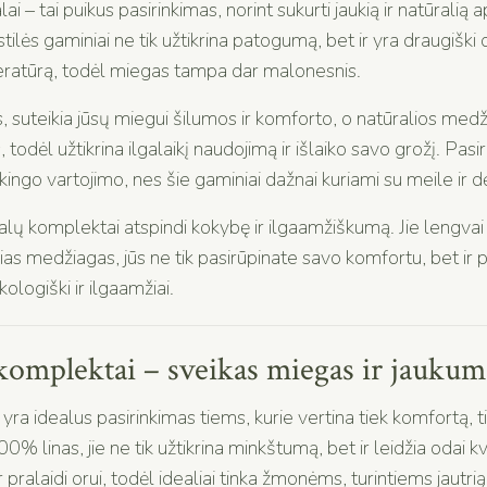
i – tai puikus pasirinkimas, norint sukurti jaukią ir natūrali
kstilės gaminiai ne tik užtikrina patogumą, bet ir yra draugiški 
peratūrą, todėl miegas tampa dar malonesnis.
suteikia jūsų miegui šilumos ir komforto, o natūralios medži
, todėl užtikrina ilgalaikį naudojimą ir išlaiko savo grožį. Pas
kingo vartojimo, nes šie gaminiai dažnai kuriami su meile ir d
ų komplektai atspindi kokybę ir ilgaamžiškumą. Jie lengvai pr
ias medžiagas, jūs ne tik pasirūpinate savo komfortu, bet ir 
ologiški ir ilgaamžiai.
komplektai – sveikas miegas ir jaukum
a idealus pasirinkimas tiems, kurie vertina tiek komfortą, t
% linas, jie ne tik užtikrina minkštumą, bet ir leidžia odai kv
r pralaidi orui, todėl idealiai tinka žmonėms, turintiems jautri