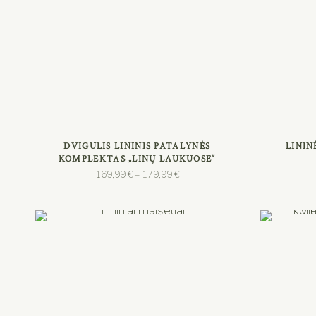
PASIRINKTI SAVYBES
DVIGULIS LININIS PATALYNĖS
LINI
KOMPLEKTAS „LINŲ LAUKUOSE“
Price
169,99
€
179,99
€
–
range:
169,99 €
through
179,99 €