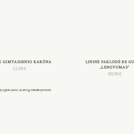
PASIRINKTI SAVYBES
PASIRINKTI SAVYBE
NĖ GIMTADIENIO KARŪNA
LININĖ PAKLODĖ BE G
„LENGVUMAS“
12,99
€
89,99
€