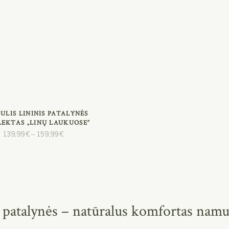
PASIRINKTI SAVYBES
ULIS LININIS PATALYNĖS
EKTAS „LINŲ LAUKUOSE“
Price
139,99
€
159,99
€
–
range:
139,99 €
through
159,99 €
 patalynės – natūralus komfortas nam