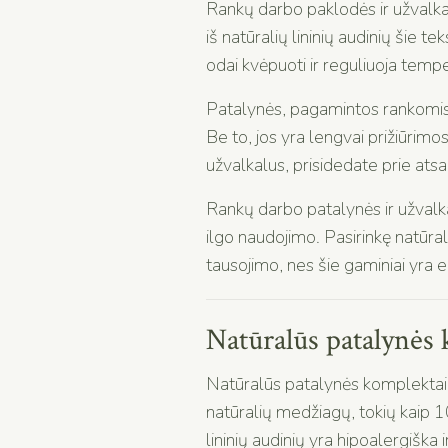
Rankų darbo paklodės ir užvalkala
iš natūralių lininių audinių šie te
odai kvėpuoti ir reguliuoja tem
Patalynės, pagamintos rankomis, 
Be to, jos yra lengvai prižiūrimos
užvalkalus, prisidedate prie atsa
Rankų darbo patalynės ir užvalkal
ilgo naudojimo. Pasirinkę natūral
tausojimo, nes šie gaminiai yra ek
Natūralūs patalynės 
Natūralūs patalynės komplektai yr
natūralių medžiagų, tokių kaip 100
lininių audinių yra hipoalergiška i