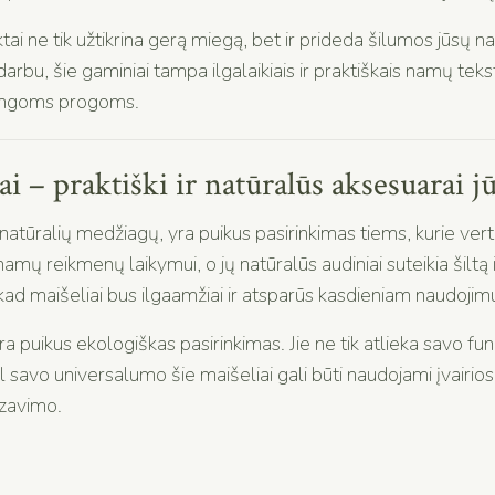
i ne tik užtikrina gerą miegą, bet ir prideda šilumos jūsų
arbu, šie gaminiai tampa ilgalaikiais ir praktiškais namų tekst
atingoms progoms.
i – praktiški ir natūralūs aksesuarai
natūralių medžiagų, yra puikus pasirinkimas tiems, kurie vert
amų reikmenų laikymui, o jų natūralūs audiniai suteikia šiltą
 kad maišeliai bus ilgaamžiai ir atsparūs kasdieniam naudojimu
a puikus ekologiškas pasirinkimas. Jie ne tik atlieka savo fun
 savo universalumo šie maišeliai gali būti naudojami įvairi
izavimo.