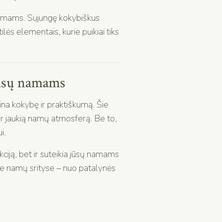
 namams. Sujungę kokybiškus
ilės elementais, kurie puikiai tiks
 jūsų namams
ina kokybę ir praktiškumą. Šie
 ir jaukią namų atmosferą. Be to,
i.
kciją, bet ir suteikia jūsų namams
ose namų srityse – nuo patalynės